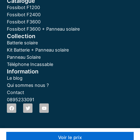
Catalogue
Fossibot F1200
Fossibot F2400
Fossibot F3600
Fossibot F3600 + Panneau solaire
Collection
Batterie solaire
Kit Batterie + Panneau solaire
Panneau Solaire
Téléphone Incassable
Information
Le blog
Qui sommes nous ?
Contact
0895233091
F
T
Y
a
w
o
c
i
u
e
t
t
b
t
u
o
e
b
FOSSIBOT © 2026 Tout droit réservé
o
r
e
Voir le prix
k